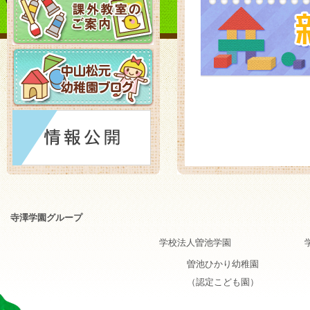
寺澤学園グループ
学校法人曽池学園
曽池ひかり幼稚園
（認定こども園）